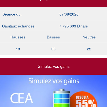
Séance du:
07/08/2026
Capitaux échangés:
7 795 603 Dinars
Hausses
Baisses
Neutres
18
35
22
Simulez vos gains