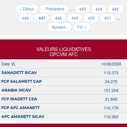
« Début
‹ Précédent
…
443
444
445
446
447
448
449
450
451
…
Suivant ›
Fin »
VALEURS LIQUIDATIVES
OPCVM AFC
Date VL
10/08/2026
113.373
SANADETT SICAV
24.275
FCP SALAMETT CAP
101.204
ARABIA SICAV
31.842
FCP IRADETT CEA
116.176
FCP AFC AMANETT
112.362
AFC AMANETT SICAV