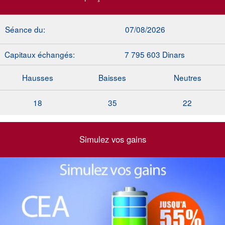
Séance du:
07/08/2026
Capitaux échangés:
7 795 603 Dinars
Hausses
Baisses
Neutres
18
35
22
Simulez vos gains