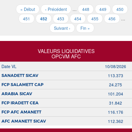
« Début
‹ Précédent
…
448
449
450
451
452
453
454
455
456
…
Suivant ›
Fin »
VALEURS LIQUIDATIVES
OPCVM AFC
Date VL
10/08/2026
113.373
SANADETT SICAV
24.275
FCP SALAMETT CAP
101.204
ARABIA SICAV
31.842
FCP IRADETT CEA
116.176
FCP AFC AMANETT
112.362
AFC AMANETT SICAV