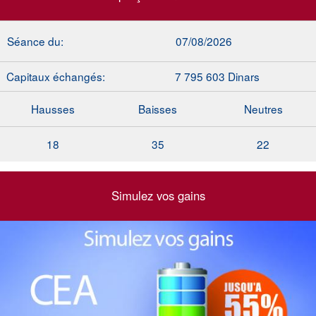
Séance du:
07/08/2026
Capitaux échangés:
7 795 603 Dinars
Hausses
Baisses
Neutres
18
35
22
Simulez vos gains