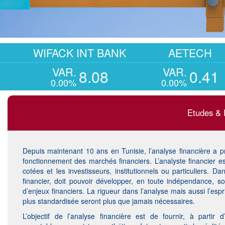
IFACK INT BANK
AETECH
A
VAR.
VAR.
V
8.08
0.41
0.00%
0.00%
0
Etudes & 
Depuis maintenant 10 ans en Tunisie, l’analyse financière a pr
fonctionnement des marchés financiers. L’analyste financier es
cotées et les investisseurs, institutionnels ou particuliers. 
financier, doit pouvoir développer, en toute indépendance, 
d’enjeux financiers. La rigueur dans l’analyse mais aussi l’es
plus standardisée seront plus que jamais nécessaires.
L’objectif de l’analyse financière est de fournir, à partir d