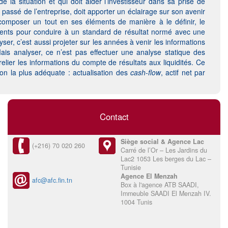
de la situation et qui doit aider l’investisseur dans sa prise de
e passé de l’entreprise, doit apporter un éclairage sur son avenir
écomposer un tout en ses éléments de manière à le définir, le
ements pour conduire à un standard de résultat normé avec une
ser, c’est aussi projeter sur les années à venir les informations
is analyser, ce n’est pas effectuer une analyse statique des
ier les informations du compte de résultats aux liquidités. Ce
ion la plus adéquate : actualisation des
cash-flow
, actif net par
Contact
Siège social & Agence Lac
(+216) 70 020 260
Carré de l’Or – Les Jardins du
Lac2 1053 Les berges du Lac –
Tunisie
Agence El Menzah
afc@afc.fin.tn
Box à l'agence ATB SAADI,
Immeuble SAADI El Menzah IV.
1004 Tunis