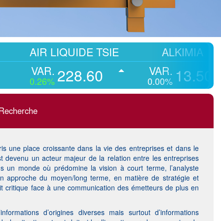
IR LIQUIDE TSIE
ALKIMIA
AR.
VAR.
228.60
13.50
.26%
0.00%
-1
Recherche
is une place croissante dans la vie des entreprises et dans le
t devenu un acteur majeur de la relation entre les entreprises
Dans un monde où prédomine la vision à court terme, l’analyste
son approche du moyen/long terme, en matière de stratégie et
prit critique face à une communication des émetteurs de plus en
’informations d’origines diverses mais surtout d’informations