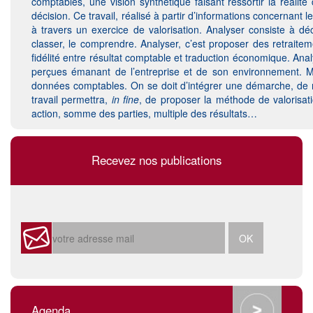
comptables, une vision synthétique faisant ressortir la réalité 
décision. Ce travail, réalisé à partir d’informations concernant l
à travers un exercice de valorisation. Analyser consiste à d
classer, le comprendre. Analyser, c’est proposer des retrait
fidélité entre résultat comptable et traduction économique. Analy
perçues émanant de l’entreprise et de son environnement. Ma
données comptables. On se doit d’intégrer une démarche, de rel
travail permettra,
in fine
, de proposer la méthode de valorisat
action, somme des parties, multiple des résultats…
Recevez nos publications
Agenda