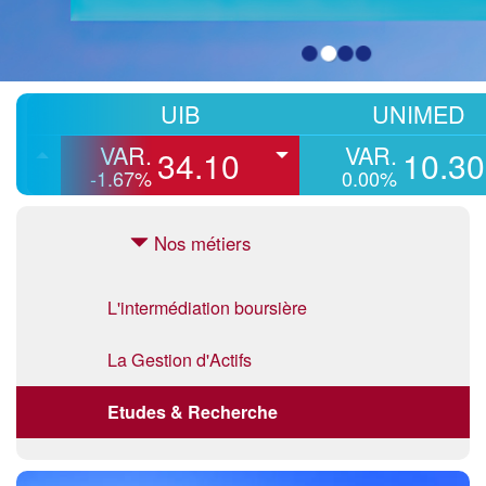
UIB
UNIMED
W
VAR.
VAR.
34.10
10.30
-1.67%
0.00%
Nos métiers
L'intermédiation boursière
La Gestion d'Actifs
Etudes & Recherche