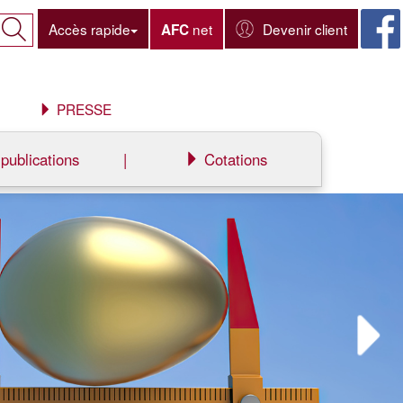
Accès rapide
net
Devenir client
AFC
PRESSE
publications
|
Cotations