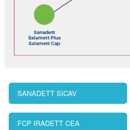
SANADETT SICAV
FCP IRADETT CEA