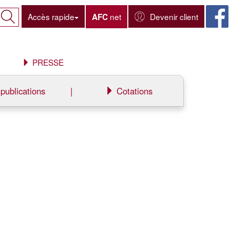
Accès rapide
net
Devenir client
AFC
PRESSE
publications
|
Cotations