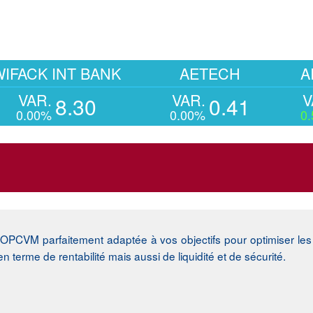
K INT BANK
AETECH
AIR LI
R.
VAR.
VAR.
8.30
0.41
2
0%
0.00%
0.57%
PCVM parfaitement adaptée à vos objectifs pour optimiser les
terme de rentabilité mais aussi de liquidité et de sécurité.