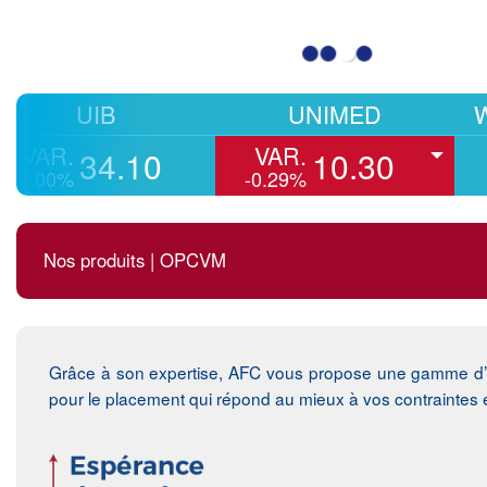
UIB
UNIMED
WIFAC
.
VAR.
VA
34.10
10.30
0%
-0.29%
0.0
Nos produits | OPCVM
Grâce à son expertise, AFC vous propose une gamme d’O
pour le placement qui répond au mieux à vos contraintes en 