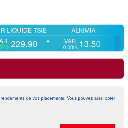
QUIDE TSIE
ALKIMIA
AMEN
VAR.
VAR.
29.90
13.50
0.00%
-1.08%
 rendements de vos placements. Vous pouvez ainsi opter