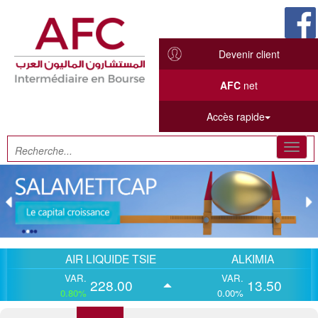
Devenir client
AFC
net
Accès rapide
Toggl
navig
AIR LIQUIDE TSIE
ALKIMIA
VAR.
VAR.
228.00
13.50
0.80%
0.00%