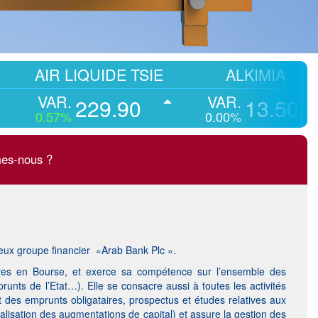
 LIQUIDE TSIE
ALKIMIA
A
.
VAR.
VA
229.90
13.50
7%
0.00%
-0.0
es-nous ?
igieux groupe financier «Arab Bank Plc ».
iaires en Bourse, et exerce sa compétence sur l’ensemble des
runts de l’Etat…). Elle se consacre aussi à toutes les activités
des emprunts obligataires, prospectus et études relatives aux
éalisation des augmentations de capital) et assure la gestion des