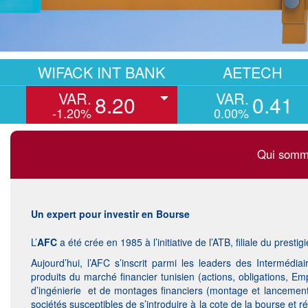
FACK INT BANK
AETECH
AIR
VAR.
VAR.
VAR
8.20
0.41
1.20%
0.00%
0.5
Qui somm
Un expert pour investir en Bourse
L’
AFC
a été crée en 1985 à l’initiative de l’ATB, filiale du prest
Aujourd’hui, l’AFC s’inscrit parmi les leaders des Interméd
produits du marché financier tunisien (actions, obligations, Emp
d’ingénierie et de montages financiers (montage et lancement 
sociétés susceptibles de s’introduire à la cote de la bourse et r