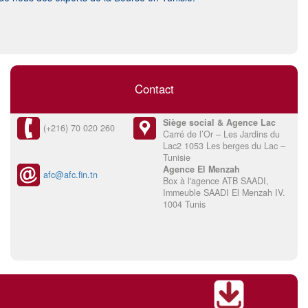
Contact
Siège social & Agence Lac
(+216) 70 020 260
Carré de l’Or – Les Jardins du
Lac2 1053 Les berges du Lac –
Tunisie
Agence El Menzah
afc@afc.fin.tn
Box à l'agence ATB SAADI,
Immeuble SAADI El Menzah IV.
1004 Tunis