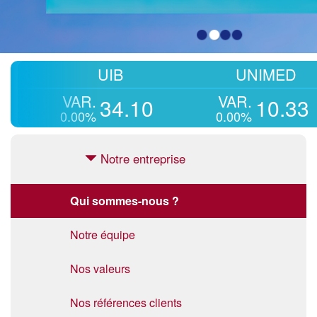
UIB
UNIMED
WI
VAR.
VAR.
34.10
10.33
0.00%
0.00%
-
Notre entreprise
Qui sommes-nous ?
Notre équipe
Nos valeurs
Nos références clients