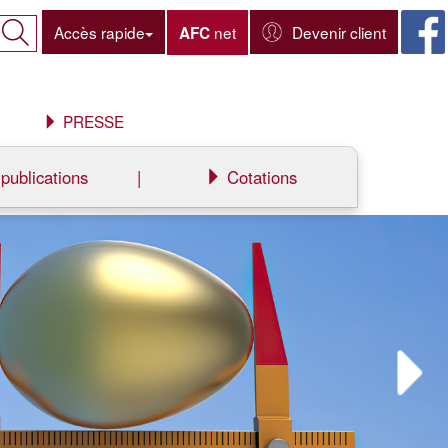
Accès rapide
net
Devenir client
AFC
PRESSE
publications
|
Cotations