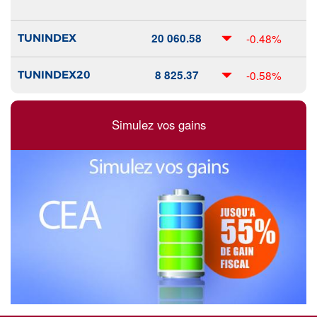
20 060.58
-0.48%
TUNINDEX
8 825.37
-0.58%
TUNINDEX20
Simulez vos gains