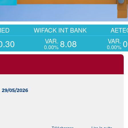
WIFACK INT BANK
AETECH
VAR.
VAR.
8.08
0.41
0.00%
0.00%
 29/05/2026