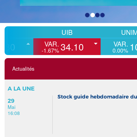
UIB
UNIMED
VAR.
VAR.
34.10
10.30
-1.67%
0.00%
Actualités
A LA UNE
Stock guide hebdomadaire du
29
Mai
16:08