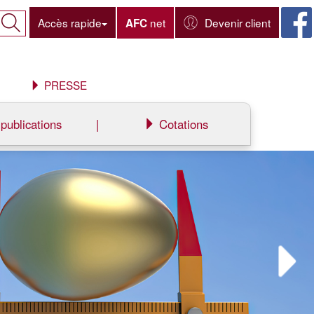
Accès rapide
net
Devenir client
AFC
PRESSE
publications
|
Cotations