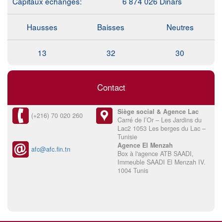
Capitaux échangés:
6 874 026 Dinars
Hausses
Baisses
Neutres
13
32
30
Contact
Siège social & Agence Lac
(+216) 70 020 260
Carré de l’Or – Les Jardins du
Lac2 1053 Les berges du Lac –
Tunisie
Agence El Menzah
afc@afc.fin.tn
Box à l'agence ATB SAADI,
Immeuble SAADI El Menzah IV.
1004 Tunis