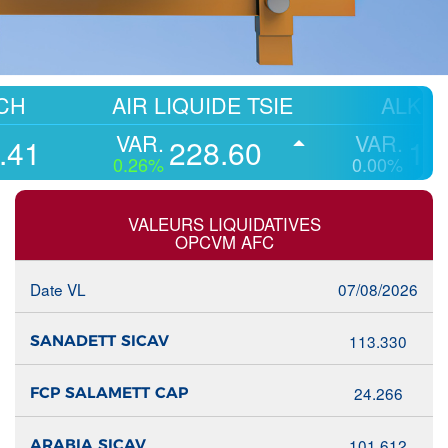
AIR LIQUIDE TSIE
ALKIMIA
VAR.
VAR.
228.60
13.50
0.26%
0.00%
VALEURS LIQUIDATIVES
OPCVM AFC
Date VL
07/08/2026
113.330
SANADETT SICAV
24.266
FCP SALAMETT CAP
101.612
ARABIA SICAV