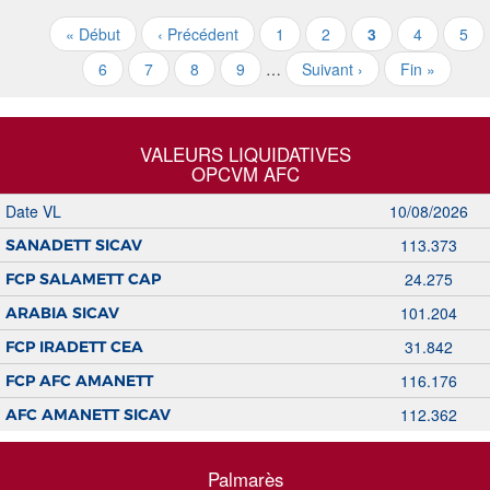
« Début
‹ Précédent
1
2
3
4
5
6
7
8
9
…
Suivant ›
Fin »
VALEURS LIQUIDATIVES
OPCVM AFC
Date VL
10/08/2026
113.373
SANADETT SICAV
24.275
FCP SALAMETT CAP
101.204
ARABIA SICAV
31.842
FCP IRADETT CEA
116.176
FCP AFC AMANETT
112.362
AFC AMANETT SICAV
Palmarès