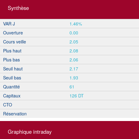
Synthèse
VAR J
1.46%
Ouverture
0.00
Cours veille
2.05
Plus haut
2.08
Plus bas
2.06
Seuil haut
2.17
Seuil bas
1.93
Quantité
61
Capitaux
126 DT
CTO
Réservation
Graphique intraday