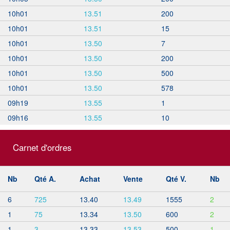
10h01
13.51
200
10h01
13.51
15
10h01
13.50
7
10h01
13.50
200
10h01
13.50
500
10h01
13.50
578
09h19
13.55
1
09h16
13.55
10
Carnet d'ordres
Nb
Qté A.
Achat
Vente
Qté V.
Nb
6
725
13.40
13.49
1555
2
1
75
13.34
13.50
600
2
1
3
13.33
13.53
500
1