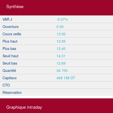
Synthèse
VAR J
-0.07%
Ouverture
0.00
Cours veille
13.50
Plus haut
13.55
Plus bas
13.40
Seuil haut
14.31
Seuil bas
12.69
Quantité
34 705
Capitaux
468 188 DT
CTO
Réservation
Graphique intraday