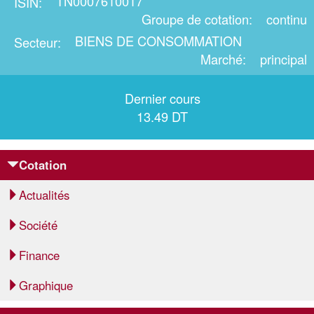
TN0007610017
ISIN
Groupe de cotation
continu
BIENS DE CONSOMMATION
Secteur
Marché
principal
Dernier cours
13.49 DT
Cotation
Actualités
Société
Finance
Graphique