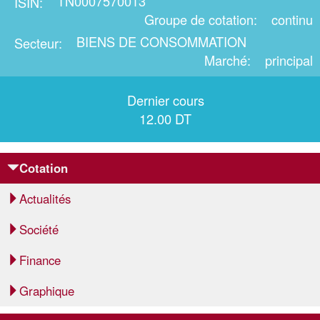
TN0007570013
ISIN
Groupe de cotation
continu
BIENS DE CONSOMMATION
Secteur
Marché
principal
Dernier cours
12.00 DT
Cotation
Actualités
Société
Finance
Graphique