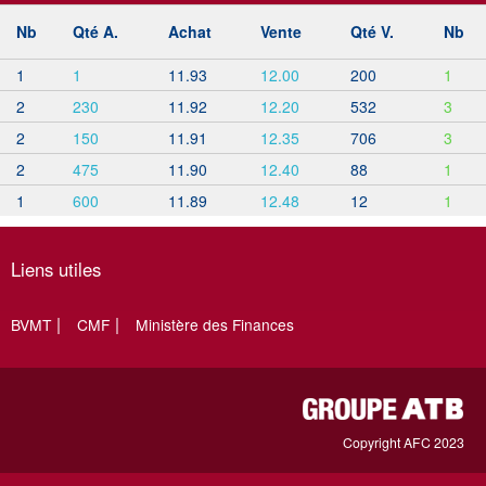
Nb
Qté A.
Achat
Vente
Qté V.
Nb
1
1
11.93
12.00
200
1
2
230
11.92
12.20
532
3
2
150
11.91
12.35
706
3
2
475
11.90
12.40
88
1
1
600
11.89
12.48
12
1
Liens utiles
BVMT
CMF
Ministère des Finances
Copyright AFC 2023