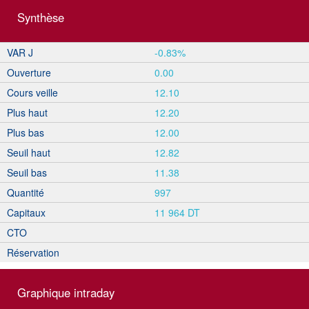
Synthèse
VAR J
-0.83%
Ouverture
0.00
Cours veille
12.10
Plus haut
12.20
Plus bas
12.00
Seuil haut
12.82
Seuil bas
11.38
Quantité
997
Capitaux
11 964 DT
CTO
Réservation
Graphique intraday