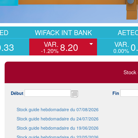
WIFACK INT BANK
AETECH
VAR.
VAR.
8.20
0.41
-1.20%
0.00%
Stock 
Début
Fin
Stock guide hebdomadaire du 07/08/2026
Stock guide hebdomadaire du 24/07/2026
Stock guide hebdomadaire du 19/06/2026
Stock guide hebdomadaire du 22/05/2026