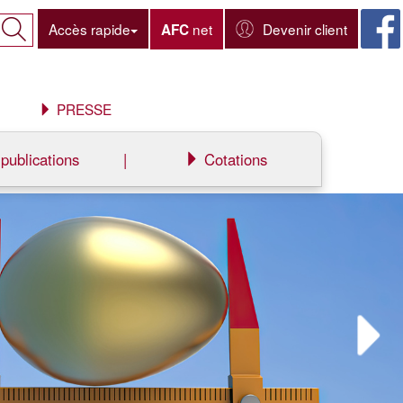
Accès rapide
net
Devenir client
AFC
PRESSE
publications
|
Cotations