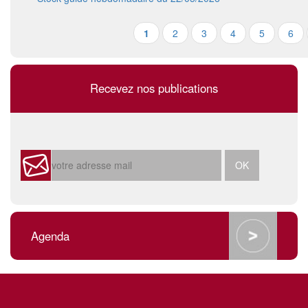
1
2
3
4
5
6
Recevez nos publications
Agenda