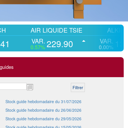
AIR LIQUIDE TSIE
ALKIMIA
VAR.
VAR.
229.90
13.50
0.57%
0.00%
guides
Stock guide hebdomadaire du 31/07/2026
Stock guide hebdomadaire du 26/06/2026
Stock guide hebdomadaire du 29/05/2026
Stock guide hebdomadaire du 15/05/2026