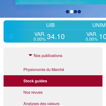
UIB
UNIMED
VAR.
VAR.
34.10
10.33
0.00%
0.00%
Nos publications
Physionomie du Marché
Stock guides
Nos revues
Analyses des valeurs