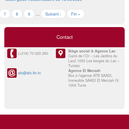
7
8
9
…
Suivant ›
Fin »
Contact
Siège social & Agence Lac
(+216) 70 020 260
Carré de l’Or – Les Jardins du
Lac2 1053 Les berges du Lac –
Tunisie
Agence El Menzah
afc@afc.fin.tn
Box à l'agence ATB SAADI,
Immeuble SAADI El Menzah IV.
1004 Tunis