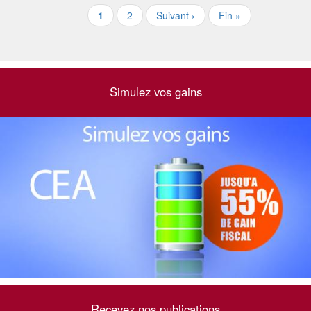
1
2
Suivant ›
Fin »
Simulez vos gains
Recevez nos publications