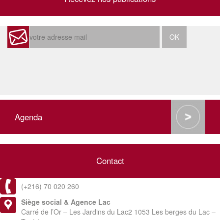
Agenda
Contact
(+216) 70 020 260
Siège social & Agence Lac
Carré de l’Or – Les Jardins du Lac2 1053 Les berges du Lac –