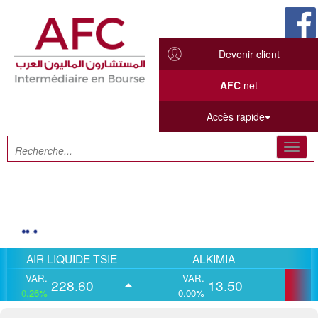
Devenir client
AFC
net
Accès rapide
Toggl
navig
AIR LIQUIDE TSIE
ALKIMIA
A
VAR.
VAR.
VAR
228.60
13.50
0.26%
0.00%
-1.07